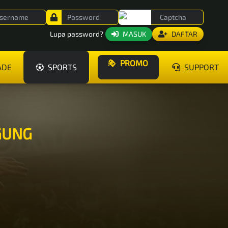
Lupa password?
MASUK
DAFTAR
PROMO
ADE
SPORTS
SUPPORT
GUNG